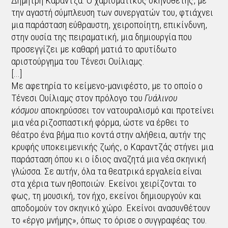
Δημήτρη Καραντζά. Ο χαρισματικός σκηνοθέτης, με
την αγαστή σύμπλευση των συνεργατών του, φτιάχνει
μια παράσταση εύθραυστη, χειροποίητη, επικίνδυνη,
στην ουσία της πειραματική, μια δημιουργία που
προσεγγίζει με καθαρή ματιά το αρυτίδωτο
αριστούργημα του Τένεσι Ουίλιαμς.
[...]
Με αφετηρία το κείμενο-μανιφέστο, με το οποίο ο
Τένεσι Ουίλιαμς στον πρόλογο του
Γυάλινου
κόσμου
αποκηρύσσει τον νατουραλισμό και προτείνει
μια νέα ριζοσπαστική φόρμα, ώστε να έρθει το
θέατρο ένα βήμα πιο κοντά στην αλήθεια, αυτήν της
κρυφής υποκειμενικής ζωής, ο Καραντζάς στήνει μια
παράσταση όπου κι ο ίδιος αναζητά μια νέα σκηνική
γλώσσα. Σε αυτήν, όλα τα θεατρικά εργαλεία είναι
στα χέρια των ηθοποιών. Εκείνοι χειρίζονται το
φως, τη μουσική, τον ήχο, εκείνοι δημιουργούν και
αποδομούν τον σκηνικό χώρο. Εκείνοι ανασυνθέτουν
το «έργο μνήμης», όπως το όρισε ο συγγραφέας του.