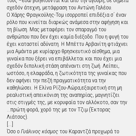
τους –εδώ βοηθιούνται και από την άγουρη, σε σημεία
σχεδόν άτεχνη, μετάφραση του Αντώνη Γαλέου.
Ο Χάρης Φραγκούλης-Τομ ισορροπεί επιδέξια σ΄ έναν
ρόλο που κινείται διαρκώς ανάμεσα στην αφήγηση και
τη βίωση. Μας μεταφέρει τον σπαραγμό του
ανθρώπου που δεν έχει καμία διέξοδο. Που η φυγή του
έχει καταστεί αδύνατη. Η Μπέττυ Αρβανίτη φτιάχνει
μια Αμάντα με κυρίαρχο θρησκευτικό αίσθημα, μια
γυναίκα που ξέρει να επιβάλλεται και που έχει μια
σχεδόν διπολική στάση απέναντι στη ζωή. Λείπει,
ωστόσο, η ελαφράδα, η ζωτικότητα της γυναίκας που
δεν αφήνει την πεζή πραγματικότητα να την
καθηλώσει. Η Ελίνα Ρίζου-Λώρα,εξαιρετική στη μη
ρεαλιστική απεικόνιση της αναπηρίας, μαγνητίζει
στις στιγμές της, με κορυφαία τον αλλόκοτο, σαν την
…πρώτη φορά, χορό της με τον Τζιμ (Έκτορας
Λιάτσος).
[...]
Όσο ο
Γυάλινος κόσμος
του Καραντζά προχωρά το