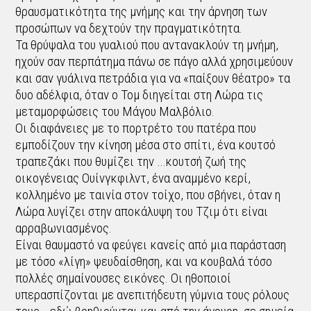
θραυσματικότητα της μνήμης και την άρνηση των
προσώπων να δεχτούν την πραγματικότητα.
Τα θρύψαλα του γυαλιού που αντανακλούν τη μνήμη,
ηχούν σαν περπάτημα πάνω σε πάγο αλλά χρησιμεύουν
και σαν γυάλινα πετράδια για να «παίξουν θέατρο» τα
δυο αδέλφια, όταν ο Τομ διηγείται στη Λώρα τις
μεταμορφώσεις του Μάγου Μαλβόλιο.
Οι διαφάνειες με το πορτρέτο του πατέρα που
εμποδίζουν την κίνηση μέσα στο σπίτι, ένα κουτσό
τραπεζάκι που θυμίζει την …κουτσή ζωή της
οικογένειας Ουίνγκφιλντ, ένα αναμμένο κερί,
κολλημένο με ταινία στον τοίχο, που σβήνει, όταν η
Λώρα λυγίζει στην αποκάλυψη του Τζιμ ότι είναι
αρραβωνιασμένος.
Είναι θαυμαστό να φεύγει κανείς από μια παράσταση
με τόσο «λίγη» ψευδαίσθηση, και να κουβαλά τόσο
πολλές σημαίνουσες εικόνες. Οι ηθοποιοί
υπερασπίζονται με ανεπιτήδευτη γύμνια τους ρόλους