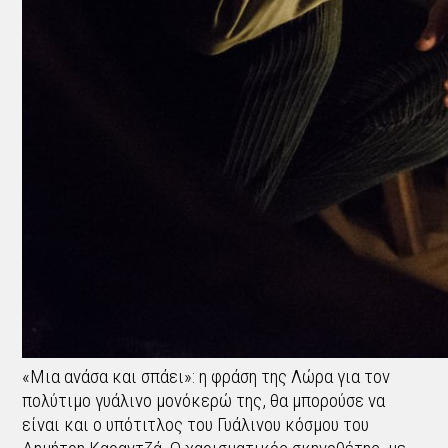
«Μια ανάσα και σπάει»: η φράση της Λώρα για τον
πολύτιμο γυάλινο μονόκερώ της, θα μπορούσε να
είναι και ο υπότιτλος του Γυάλινου κόσμου του