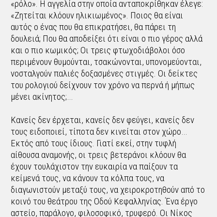
«ρόλο». Η αγγελία στην οποία ανταποκρίθηκαν έλεγε:
«Ζητείται κλόουν ηλικιωμένος». Ποιος θα είναι
αυτός ο ένας που θα επικρατήσει, θα πάρει τη
δουλειά; Που θα αποδείξει ότι είναι ο πιο γέρος αλλά
και ο πιο κωμικός; Οι τρεις φτωχοδιάβολοι όσο
περιμένουν θυμούνται, τσακώνονται, υπονομεύονται,
νοσταλγούν παλιές δοξασμένες στιγμές. Οι δείκτες
του ρολογιού δείχνουν τον χρόνο να περνά ή μήπως
μένει ακίνητος;…
Κανείς δεν έρχεται, κανείς δεν φεύγει, κανείς δεν
τους ειδοποιεί, τίποτα δεν κινείται στον χώρο…
Εκτός από τους ίδιους. Γιατί εκεί, στην τυφλή
αίθουσα αναμονής, οι τρεις βετεράνοι κλόουν θα
έχουν τουλάχιστον την ευκαιρία να παίξουν τα
κείμενά τους, να κάνουν τα κόλπα τους, να
διαγωνιστούν μεταξύ τους, να χειροκροτηθούν από το
κοινό του θεάτρου της Οδού Κεφαλληνίας. Ένα έργο
αστείο, παράλογο, φιλοσοφικό, τρυφερό. Οι Νίκος