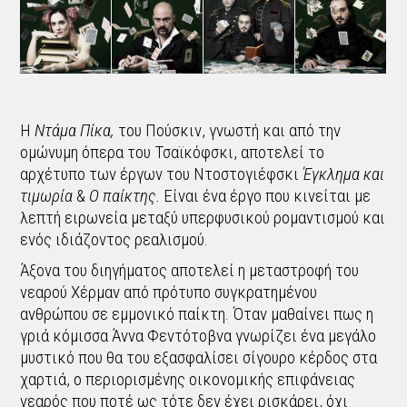
Η
Ντάμα Πίκα,
του Πούσκιν, γνωστή και από την
ομώνυμη όπερα του Τσαϊκόφσκι, αποτελεί το
αρχέτυπο των έργων του Ντοστογιέφσκι
Έγκλημα και
τιμωρία
&
Ο παίκτης.
Είναι ένα έργο που
κινείται με
λεπτή ειρωνεία μεταξύ υπερφυσικού ρομαντισμού και
ενός ιδιάζοντος ρεαλισμού.
Άξονα του διηγήματος αποτελεί η μεταστροφή του
νεαρού Χέρμαν από πρότυπο συγκρατημένου
ανθρώπου σε εμμονικό παίκτη. Όταν μαθαίνει πως η
γριά κόμισσα Άννα Φεντότοβνα γνωρίζει ένα μεγάλο
μυστικό που θα του εξασφαλίσει σίγουρο κέρδος στα
χαρτιά, ο περιορισμένης οικονομικής επιφάνειας
νεαρός που ποτέ ως τότε δεν έχει ρισκάρει, όχι