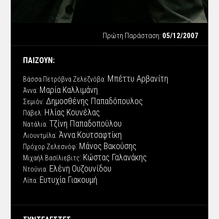
Πρώτη Παράσταση:
05/12/2007
ΠΑΙΖΟΥΝ:
: Μπέττυ Αρβανίτη
Βάσσα Πετρόβνα Ζελεζνόβα
: Μαρία Καλλιμάνη
Άννα
: Δημοσθένης Παπαδόπουλος
Σεμιόν
: Ηλίας Κουνέλας
Πάβελ
: Τζίνη Παπαδοπούλου
Νατάλια
: Άννα Κουτσαφτίκη
Λιουντμίλα
: Μάνος Βακούσης
Πρόχορ Ζελεσνόφ
: Κώστας Γαλανάκης
Μιχαήλ Βασίλιεβιτς
: Ελένη Ουζουνίδου
Ντούνια
: Ευτυχία Γιακουμή
Λίπα