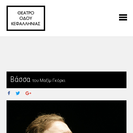
Βάσσα
του Μαξίμ Γκόρκι