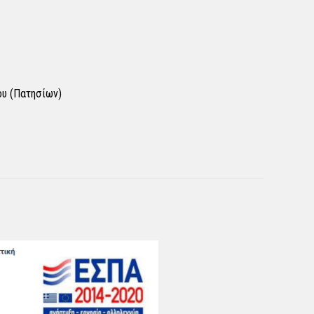
ου (Πατησίων)