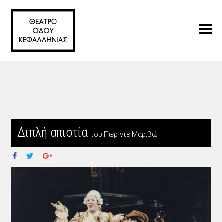
Διπλή απιστία
του Πιερ ντε Μαριβώ